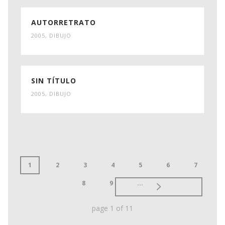
AUTORRETRATO
2005
,
DIBUJO
SIN TÍTULO
2005
,
DIBUJO
1
2
3
4
5
6
7
8
9
...
page
1
of
11