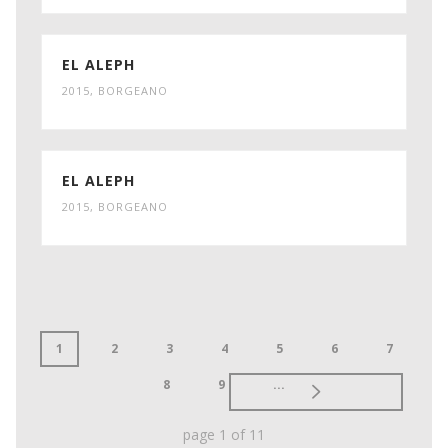
EL ALEPH
2015
,
BORGEANO
EL ALEPH
2015
,
BORGEANO
1
2
3
4
5
6
7
8
9
...
page
1
of
11