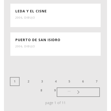
LEDA Y EL CISNE
2006
,
DIBUJO
PUERTO DE SAN ISIDRO
2006
,
DIBUJO
1
2
3
4
5
6
7
8
9
...
page
1
of
11